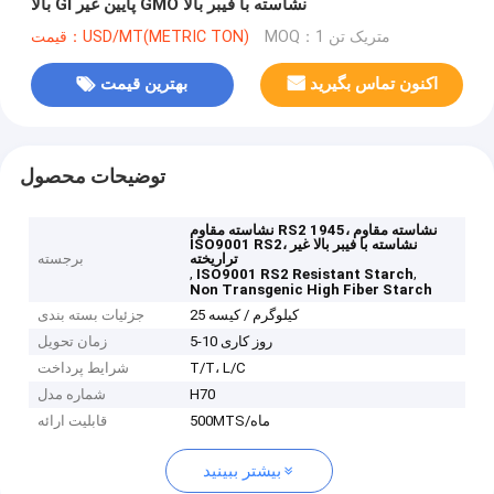
بالا GI پایین غیر GMO نشاسته با فیبر بالا
MOQ：1 متریک تن
قیمت：USD/MT(METRIC TON)
اکنون تماس بگیرید
بهترین قیمت
توضیحات محصول
نشاسته مقاوم RS2 1945، نشاسته مقاوم
ISO9001 RS2، نشاسته با فیبر بالا غیر
تراریخته
برجسته
,
,
ISO9001 RS2 Resistant Starch
Non Transgenic High Fiber Starch
25 کیلوگرم / کیسه
جزئیات بسته بندی
5-10 روز کاری
زمان تحویل
T/T، L/C
شرایط پرداخت
H70
شماره مدل
500MTS/ماه
قابلیت ارائه
بیشتر ببینید