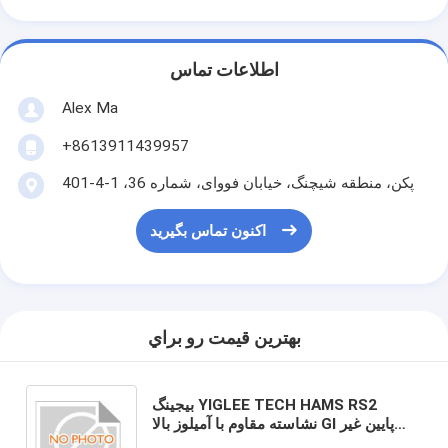
اطلاعات تماس
Alex Ma
+8613911439957
پکن، منطقه شیچنگ، خیابان فووای، شماره 36، 1-4-401
اکنون تماس بگیرید
بهترين قيمت رو براي
بیجینگ YIGLEE TECH HAMS RS2
نشاسته مقاوم با آمیلوز بالا GI پایین غیر
GMO نشاسته با فیبر بالا