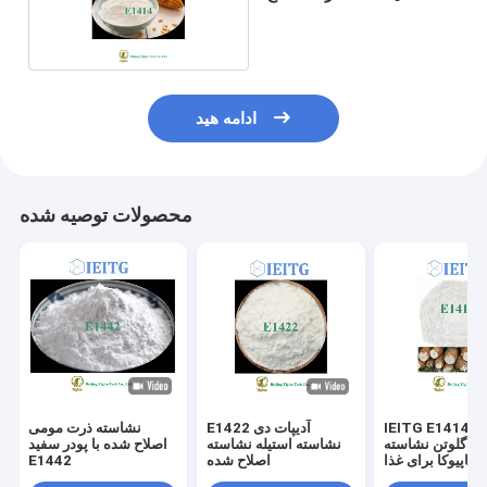
شده
ادامه هید
محصولات توصیه شده
IEITG ​​E1414 اصلاح
E1422 آدیپات دی
نشاسته ذرت مومی
ن گلوتن نشاسته
نشاسته استیله نشاسته
اصلاح شده با پودر سفید
تاپیوکا برای غذا
اصلاح شده
E1442