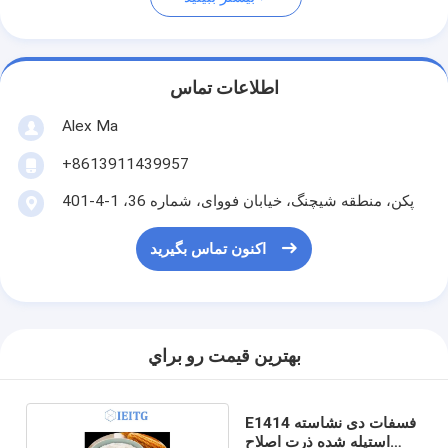
اطلاعات تماس
Alex Ma
+8613911439957
پکن، منطقه شیچنگ، خیابان فووای، شماره 36، 1-4-401
اکنون تماس بگیرید
بهترين قيمت رو براي
E1414 فسفات دی نشاسته
استیله شده ذرت اصلاح