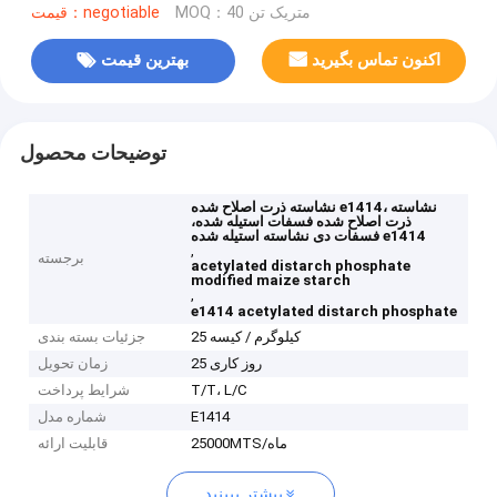
MOQ：40 متریک تن
قیمت：negotiable
اکنون تماس بگیرید
بهترین قیمت
توضیحات محصول
نشاسته ذرت اصلاح شده e1414، نشاسته
ذرت اصلاح شده فسفات استیله شده،
فسفات دی نشاسته استیله شده e1414
,
برجسته
acetylated distarch phosphate
modified maize starch
,
e1414 acetylated distarch phosphate
25 کیلوگرم / کیسه
جزئیات بسته بندی
25 روز کاری
زمان تحویل
T/T، L/C
شرایط پرداخت
E1414
شماره مدل
25000MTS/ماه
قابلیت ارائه
بیشتر ببینید